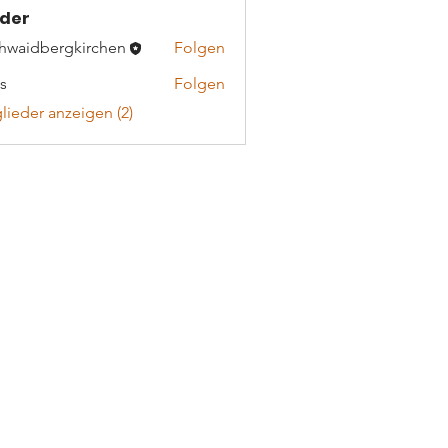
eder
chwaidbergkirchen
Folgen
s
Folgen
glieder anzeigen (2)