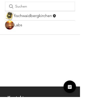
fischwaidbergkirchen
Labs
Kontakt
Freunde der Fischwaid Bergkirchen e.V
Mitterweg 4