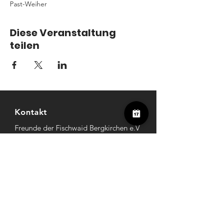
Past-Weiher
Diese Veranstaltung
teilen
Kontakt
Freunde der Fischwaid Bergkirchen e.V
Mitterweg 4
85232 Bergkirchen
Register
Amtsgericht Dachau
VR 50